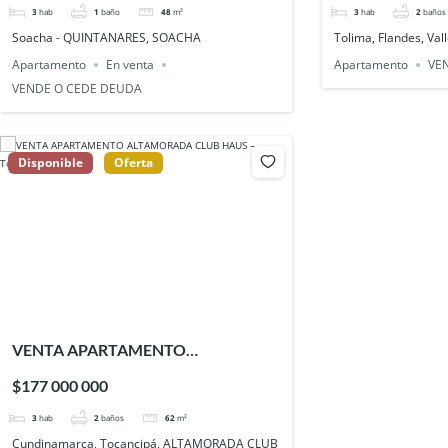
3
hab
1
baño
48
m²
3
hab
2
baños
Soacha - QUINTANARES, SOACHA
Tolima, Flandes, Val
Apartamento
En venta
Apartamento
VE
VENDE O CEDE DEUDA
Disponible
Oferta
VENTA APARTAMENTO
ALTAMORADA CLUB HAUS –
$177 000 000
Tocancipá
3
hab
2
baños
62
m²
Cundinamarca, Tocancipá, ALTAMORADA CLUB