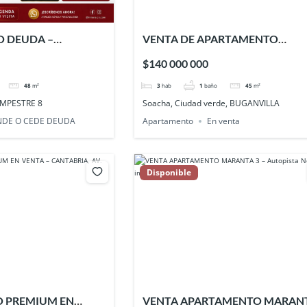
O DEUDA –
VENTA DE APARTAMENTO
 EN PARQUE
Buganvilla Ciudad Verde – SOAC
$140 000 000
– SOACHA
48
m²
3
hab
1
baño
45
m²
AMPESTRE 8
Soacha, Ciudad verde, BUGANVILLA
NDE O CEDE DEUDA
Apartamento
En venta
Disponible
 PREMIUM EN
VENTA APARTAMENTO MARANT