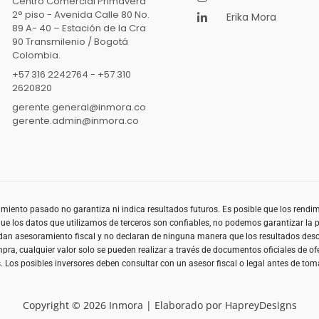
Centro Comercial Primavera
2° piso - Avenida Calle 80 No.
Erika Mora
89 A- 40 – Estación de la Cra
90 Transmilenio / Bogotá
Colombia.
+57 316 2242764 - +57 310
2620820
gerente.general@inmora.co
gerente.admin@inmora.co
endimiento pasado no garantiza ni indica resultados futuros. Es posible que los rend
e que los datos que utilizamos de terceros son confiables, no podemos garantizar la
rindan asesoramiento fiscal y no declaran de ninguna manera que los resultados de
compra, cualquier valor solo se pueden realizar a través de documentos oficiales de
os. Los posibles inversores deben consultar con un asesor fiscal o legal antes de tom
Copyright © 2026 Inmora | Elaborado por HapreyDesigns