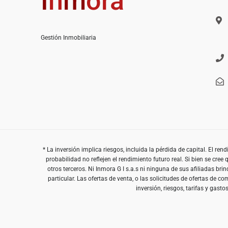
I
n
m
ora
Gestión Inmobiliaria
* La inversión implica riesgos, incluida la pérdida de capital. El r
probabilidad no reflejen el rendimiento futuro real. Si bien se cre
otros terceros. Ni Inmora G I s.a.s ni ninguna de sus afiliadas b
particular. Las ofertas de venta, o las solicitudes de ofertas de 
inversión, riesgos, tarifas y gast