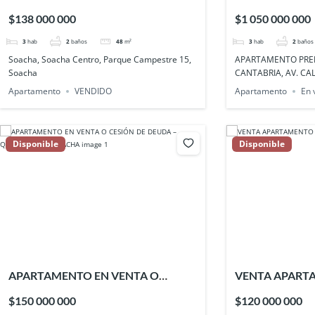
Campestre 15, Soacha
VENTA – CANTA
$138 000 000
$1 050 000 000
3
hab
2
baños
48
m²
3
hab
2
baños
Soacha, Soacha Centro, Parque Campestre 15,
APARTAMENTO PRE
Soacha
CANTABRIA, AV. CAL
Apartamento
VENDIDO
Apartamento
En 
Disponible
Disponible
APARTAMENTO EN VENTA O
VENTA APART
CESIÓN DE DEUDA –
VALLESUE
$150 000 000
$120 000 000
QUINTANARES, SOACHA