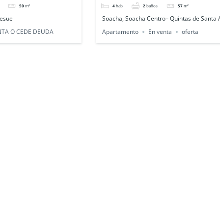
50
m²
4
hab
2
baños
57
m²
lesue
Soacha, Soacha Centro– Quintas de Santa
NTA O CEDE DEUDA
Apartamento
En venta
oferta