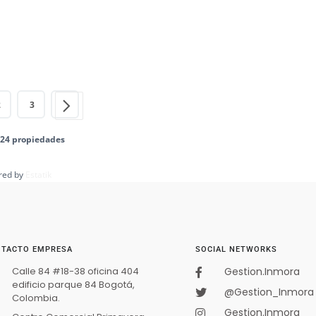
2
3
e 24 propiedades
red by
Estatik
TACTO EMPRESA
SOCIAL NETWORKS
Calle 84 #18-38 oficina 404
Gestion.Inmora
edificio parque 84 Bogotá,
@Gestion_Inmora
Colombia.
Gestion.Inmora