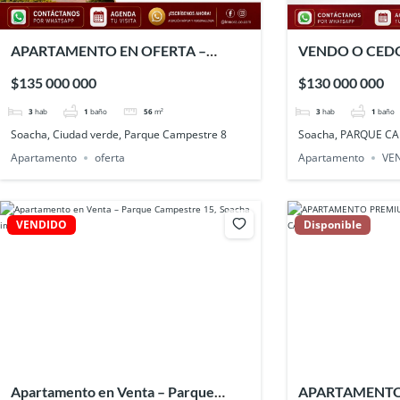
APARTAMENTO EN OFERTA –
VENDO O CED
ASTROMELIA 1 – CIUDAD VERDE
APARTAMENTO
$135 000 000
$130 000 000
CAMPESTRE 8 
3
hab
1
baño
56
m²
3
hab
1
baño
Soacha, Ciudad verde, Parque Campestre 8
Soacha, PARQUE C
Apartamento
oferta
Apartamento
VE
VENDIDO
Disponible
Apartamento en Venta – Parque
APARTAMENTO