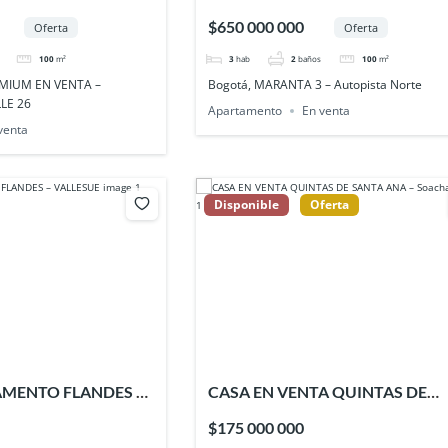
BRIA, AV. CALLE 26
– Autopista Norte
$650 000 000
Oferta
Oferta
100
m²
3
hab
2
baños
100
m²
MIUM EN VENTA –
Bogotá, MARANTA 3 – Autopista Norte
LE 26
Apartamento
En venta
venta
Disponible
Oferta
AMENTO FLANDES –
CASA EN VENTA QUINTAS DE
SANTA ANA – Soacha
$175 000 000