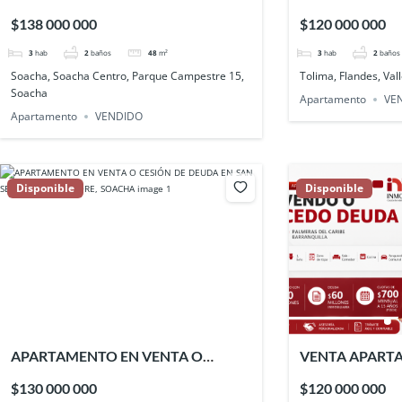
Campestre 15, Soacha
VALLESUE
$138 000 000
$120 000 000
3
hab
2
baños
48
m²
3
hab
2
baños
Soacha, Soacha Centro, Parque Campestre 15,
Tolima, Flandes, Val
Soacha
Apartamento
VE
Apartamento
VENDIDO
Disponible
Disponible
APARTAMENTO EN VENTA O
VENTA APART
CESIÓN DE DEUDA EN SAN
DEL CARIBE 2 
$130 000 000
$120 000 000
SEBASTIÁN – MAIPORE, SOACHA