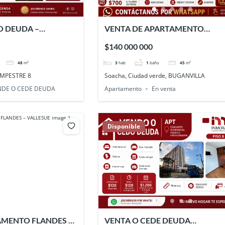
O DEUDA –
VENTA DE APARTAMENTO
 EN PARQUE
Buganvilla Ciudad Verde – SOAC
$140 000 000
– SOACHA
48
m²
3
hab
1
baño
45
m²
AMPESTRE 8
Soacha, Ciudad verde, BUGANVILLA
NDE O CEDE DEUDA
Apartamento
En venta
Disponible
AMENTO FLANDES –
VENTA O CEDE DEUDA