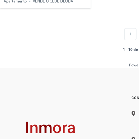
Apartamento
VENDE O CEDE DEUDA
1
1 - 10 d
Powe
CON
I
n
m
ora