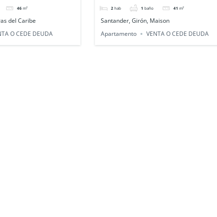
46
m²
2
hab
1
baño
41
m²
as del Caribe
Santander, Girón, Maison
NTA O CEDE DEUDA
Apartamento
VENTA O CEDE DEUDA