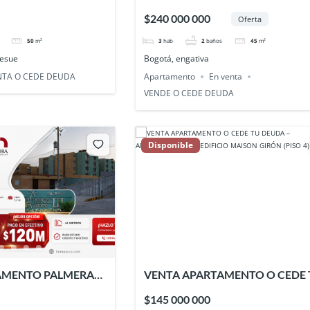
APARTAMENTO CONJUNTO
$240 000 000
Oferta
RESIDENCIAL PARAISO RIVERA
ENGATIVÁ
50
m²
3
hab
2
baños
45
m²
lesue
Bogotá, engativa
NTA O CEDE DEUDA
Apartamento
En venta
VENDE O CEDE DEUDA
Disponible
AMENTO PALMERAS
VENTA APARTAMENTO O CEDE 
– BARRANQUILLA
DEUDA – APARTAMENTO EN
$145 000 000
EDIFICIO MAISON GIRÓN (PISO 