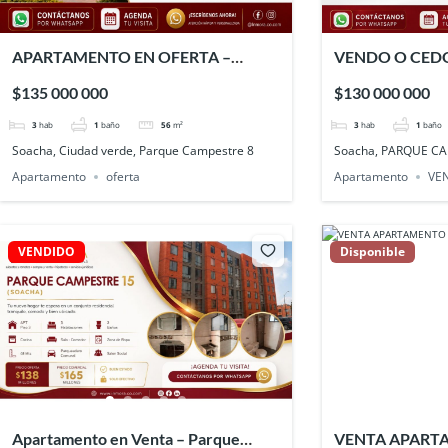
APARTAMENTO EN OFERTA –
VENDO O CED
ASTROMELIA 1 – CIUDAD VERDE
APARTAMENTO
$135 000 000
$130 000 000
CAMPESTRE 8 
3
hab
1
baño
56
m²
3
hab
1
baño
Soacha, Ciudad verde, Parque Campestre 8
Soacha, PARQUE C
Apartamento
oferta
Apartamento
VE
VENDIDO
Disponible
Apartamento en Venta – Parque
VENTA APART