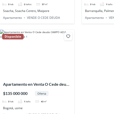
3
hab
2
baños
57
m²
3
hab
1
baño
Soacha, Soacha Centro, Maipore
Barranquilla, Palmer
Apartamento
VENDE O CEDE DEUDA
Apartamento
VE
Disponible
Apartamento en Venta O Cede deuda
CAMPO AZUL, USME (PISO 5)
$135 000 000
Oferta
3
hab
1
baño
43
m²
Bogotá, usme