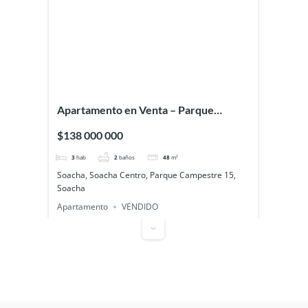
Apartamento en Venta – Parque
Campestre 15, Soacha
$138 000 000
3
hab
2
baños
48
m²
Soacha, Soacha Centro, Parque Campestre 15,
Soacha
Apartamento
VENDIDO
Disponible