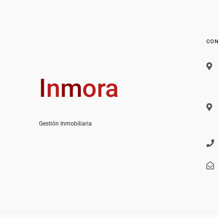
CON
I
n
m
ora
Gestión Inmobiliaria