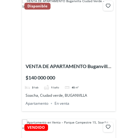
Disponible
VENTA DE APARTAMENTO Buganvilla
Ciudad Verde – SOACHA
$140 000 000
3
hab
1
baño
45
m²
Soacha, Ciudad verde, BUGANVILLA
Apartamento
En venta
VENDIDO