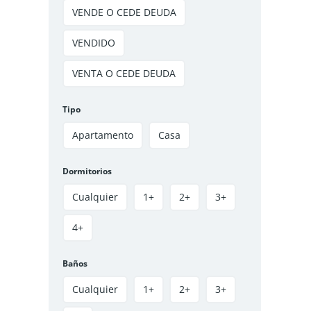
DE DEUDA GRANDEZA 4 – SOACHA
VENDE O CEDE DEUDA
$135 000 000
3
hab
2
baños
54
m²
VENDIDO
Soacha, Soacha Centro, La Grandeza IV
VENTA O CEDE DEUDA
Apartamento
VENDIDO
Tipo
VENDIDO
Apartamento
Casa
Dormitorios
Cualquier
1+
2+
3+
4+
VENTA APARTAMENTO TRIUNFO IV
Baños
SOACHA
$140 000 000
Cualquier
1+
2+
3+