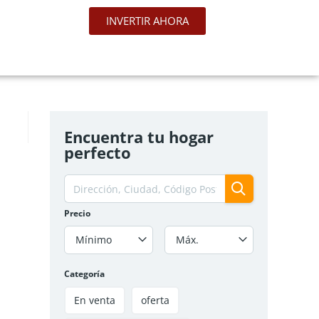
INVERTIR AHORA
Apartamento en Venta – Altos de
Fontibón Club Haus | Bogotá
$125 000 000
Oferta
2
hab
1
baño
36
m²
Bogotá, Fontibón
Apartamento
En venta
Encuentra tu hogar
perfecto
VENDIDO
Precio
Mínimo
Máx.
Categoría
En venta
oferta
APARTAMENTO EN VENTA O CESIÓN