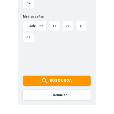
3
hab
2
baños
50
m²
4+
Soacha, Soacha Centro, El triunfo IV
Apartamento
VENDIDO
Medios baños
Cualquier
1+
2+
3+
Disponible
Oferta
4+
Más filtros
Guardar búsqueda
BÚSQUEDA
APARTAMENTO EN OFERTA –
ASTROMELIA 1 – CIUDAD VERDE
$135 000 000
Reiniciar
3
hab
1
baño
56
m²
Soacha, Ciudad verde, Parque Campestre 8
Apartamento
oferta