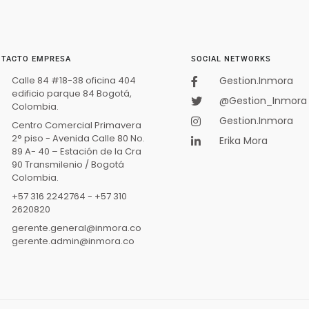
TACTO EMPRESA
SOCIAL NETWORKS
Calle 84 #18-38 oficina 404
Gestion.Inmora
edificio parque 84 Bogotá,
@Gestion_Inmora
Colombia.
Gestion.Inmora
Centro Comercial Primavera
2° piso - Avenida Calle 80 No.
Erika Mora
89 A- 40 – Estación de la Cra
90 Transmilenio / Bogotá
Colombia.
+57 316 2242764 - +57 310
2620820
gerente.general@inmora.co
gerente.admin@inmora.co