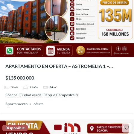
APARTAMENTO EN OFERTA – ASTROMELIA 1 –
CIUDAD VERDE
$135 000 000
3
hab
1
baño
56
m²
Soacha, Ciudad verde, Parque Campestre 8
Apartamento
oferta
Disponible