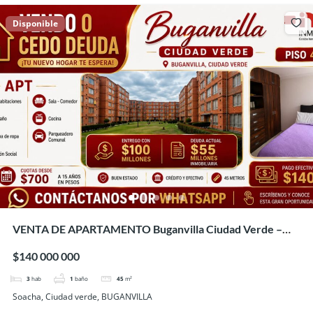
Disponible
VENTA DE APARTAMENTO Buganvilla Ciudad Verde –
SOACHA
$140 000 000
3
hab
1
baño
45
m²
Soacha, Ciudad verde, BUGANVILLA