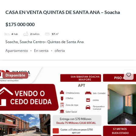
CASA EN VENTA QUINTAS DE SANTA ANA – Soacha
$175 000 000
4
hab
2
baños
57
m²
Soacha, Soacha Centro– Quintas de Santa Ana
Apartamento
En venta
oferta
Disponible