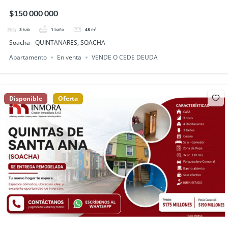
QUINTANARES, SOACHA
$150 000 000
3
hab
1
baño
48
m²
Soacha - QUINTANARES, SOACHA
Apartamento
En venta
VENDE O CEDE DEUDA
Disponible
Oferta