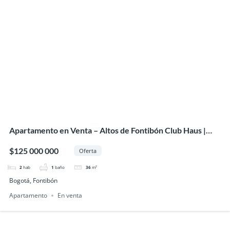
Apartamento en Venta – Altos de Fontibón Club Haus |
Bogotá
$125 000 000
Oferta
2
hab
1
baño
36
m²
Bogotá, Fontibón
Apartamento
En venta