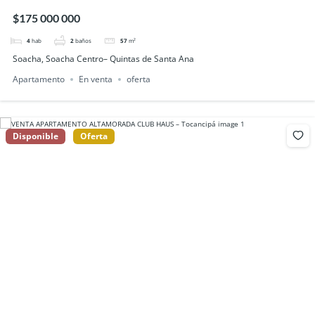
$175 000 000
4
hab
2
baños
57
m²
Soacha, Soacha Centro– Quintas de Santa Ana
Apartamento
En venta
oferta
Disponible
Oferta