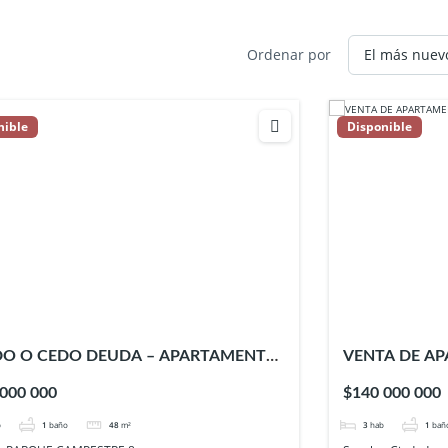
Ordenar por
nible
Disponible
O O CEDO DEUDA – APARTAMENTO
VENTA DE AP
ARQUE CAMPESTRE 8 – SOACHA
Ciudad Verde
 000 000
$140 000 000
b
1
baño
48
m²
3
hab
1
bañ