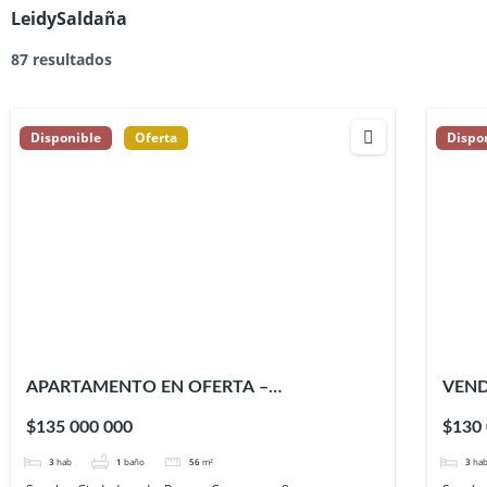
LeidySaldaña
87 resultados
Disponible
Oferta
Dispo
APARTAMENTO EN OFERTA –
VEND
ASTROMELIA 1 – CIUDAD VERDE
EN P
$135 000 000
$130
3
hab
1
baño
56
m²
3
ha