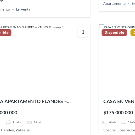
26
Apartamento
E
mento
En venta
nible
Disponible
A APARTAMENTO FLANDES –
CASA EN VEN
ESUE
– Soacha
 000 000
$175 000 000
b
2
baños
50
m²
4
hab
2
bañ
 Flandes, Vallesue
Soacha, Soacha Ce