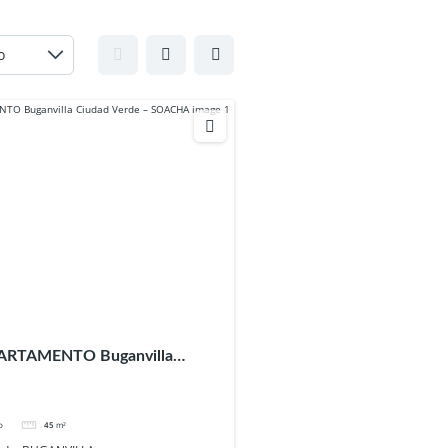
ARTAMENTO Buganvilla
 – SOACHA
o
45
m²