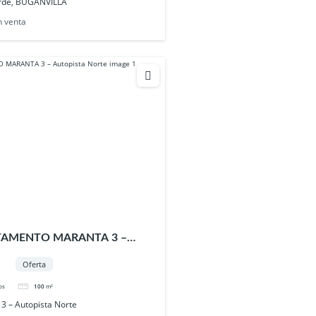
erde, BUGANVILLA
n venta
TAMENTO MARANTA 3 –
te
Oferta
os
100
m²
 – Autopista Norte