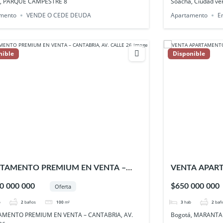
a, PARQUE CAMPESTRE 8
Soacha, Ciudad v
mento
VENDE O CEDE DEUDA
Apartamento
E
nible
Disponible
TAMENTO PREMIUM EN VENTA –
VENTA APAR
ABRIA, AV. CALLE 26
Autopista Nor
0 000 000
$650 000 000
Oferta
b
2
baños
100
m²
3
hab
2
bañ
AMENTO PREMIUM EN VENTA – CANTABRIA, AV.
Bogotá, MARANTA 3