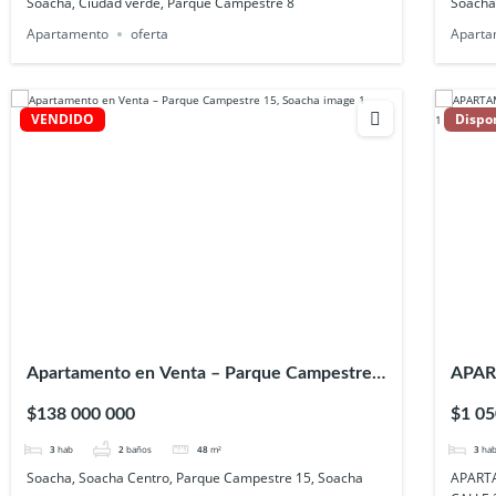
Soacha, Ciudad verde, Parque Campestre 8
Soach
Apartamento
oferta
Aparta
VENDIDO
Dispo
Apartamento en Venta – Parque Campestre
APAR
15, Soacha
CANT
$138 000 000
$1 05
3
hab
2
baños
48
m²
3
ha
Soacha, Soacha Centro, Parque Campestre 15, Soacha
APART