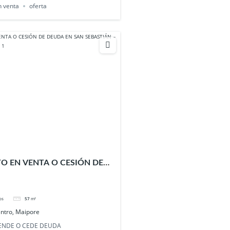
n venta
oferta
 EN VENTA O CESIÓN DE
N SEBASTIÁN – MAIPORE,
os
57
m²
ntro, Maipore
ENDE O CEDE DEUDA