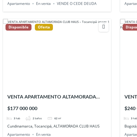
Apartamento
En venta
VENDE O CEDE DEUDA
Aparta
Disponible
Oferta
Dispo
VENTA APARTAMENTO ALTAMORADA
VENT
CLUB HAUS – Tocancipá
CONJ
$177 000 000
$240
RIVE
3
hab
2
baños
62
m²
3
ha
Cundinamarca, Tocancipá, ALTAMORADA CLUB HAUS
Bogotá
Apartamento
En venta
Aparta