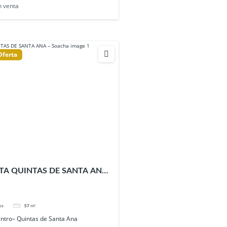
n venta
Oferta
TA QUINTAS DE SANTA ANA
os
57
m²
ntro– Quintas de Santa Ana