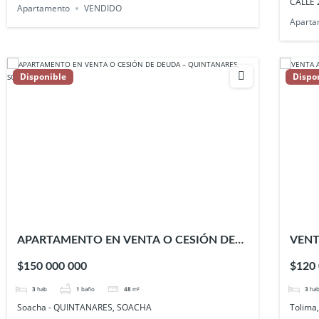
CALLE 
Apartamento
VENDIDO
Aparta
Disponible
Dispo
APARTAMENTO EN VENTA O CESIÓN DE
VENT
DEUDA – QUINTANARES, SOACHA
VALL
$150 000 000
$120
3
hab
1
baño
48
m²
3
ha
Soacha - QUINTANARES, SOACHA
Tolima,