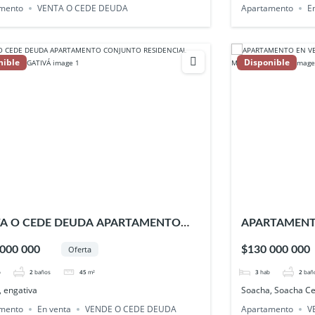
mento
VENTA O CEDE DEUDA
Apartamento
E
nible
Disponible
A O CEDE DEUDA APARTAMENTO
APARTAMENTO
UNTO RESIDENCIAL PARAISO
DEUDA EN SA
 000 000
$130 000 000
Oferta
RA ENGATIVÁ
SOACHA
b
2
baños
45
m²
3
hab
2
bañ
, engativa
Soacha, Soacha Ce
mento
En venta
VENDE O CEDE DEUDA
Apartamento
V