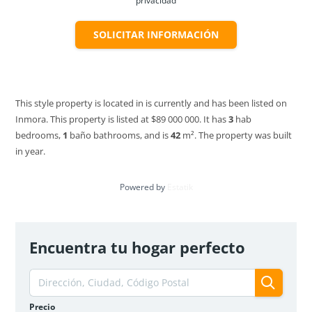
privacidad
SOLICITAR INFORMACIÓN
APARTAMENTO EN VENTA O CESIÓN DE DEUDA
This style property is located in is currently and has been listed on
GRANDEZA 4 – SOACHA
Inmora. This property is listed at $89 000 000. It has
3
hab
$135 000 000
bedrooms,
1
baño
bathrooms, and is
42
m²
. The property was built
3
hab
2
baños
54
m²
in year.
Soacha, Soacha Centro, La Grandeza IV
Apartamento
VENDIDO
Powered by
Estatik
VENDIDO
Encuentra tu hogar perfecto
Precio