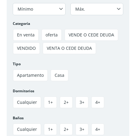
Mínimo
Máx.
Categoría
En venta
oferta
VENDE O CEDE DEUDA
VENDIDO
VENTA O CEDE DEUDA
VENTA APARTAMENTO TRIUNFO IV SOACHA
$140 000 000
Tipo
3
hab
2
baños
50
m²
Apartamento
Casa
Soacha, Soacha Centro, El triunfo IV
Apartamento
VENDIDO
Dormitorios
Cualquier
1+
2+
3+
4+
Disponible
Oferta
Baños
Cualquier
1+
2+
3+
4+