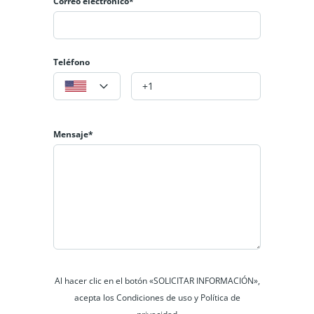
Correo electrónico*
Teléfono
Apartamento en Venta – Altos de Fontibón Club
Haus | Bogotá
$125 000 000
Oferta
Mensaje*
2
hab
1
baño
36
m²
Bogotá, Fontibón
Apartamento
En venta
VENDIDO
Al hacer clic en el botón «SOLICITAR INFORMACIÓN»,
acepta los Condiciones de uso y Política de