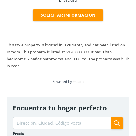
privacidad
SOLICITAR INFORMACIÓN
Apartamento en Venta – Altos de Fontibón Club
This style property is located in is currently and has been listed on
Haus | Bogotá
Inmora. This property is listed at $120 000 000. It has
3
hab
$125 000 000
Oferta
bedrooms,
2
baños
bathrooms, and is
60
m²
. The property was built
2
hab
1
baño
36
m²
in year.
Bogotá, Fontibón
Apartamento
En venta
Powered by
Estatik
VENDIDO
Encuentra tu hogar perfecto
Precio