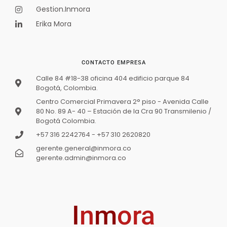
Gestion.Inmora
Disponible
Erika Mora
CONTACTO EMPRESA
Calle 84 #18-38 oficina 404 edificio parque 84
Bogotá, Colombia.
Centro Comercial Primavera 2° piso - Avenida Calle
80 No. 89 A- 40 – Estación de la Cra 90 Transmilenio /
Bogotá Colombia.
+57 316 2242764 - +57 310 2620820
APARTAMENTO PREMIUM EN VENTA –
gerente.general@inmora.co
CANTABRIA, AV. CALLE 26
gerente.admin@inmora.co
$1 050 000 000
Oferta
3
hab
2
baños
100
m²
APARTAMENTO PREMIUM EN VENTA – CANTABRIA, AV. CALLE 26
I
n
m
ora
Apartamento
En venta