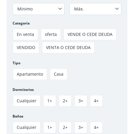
Mínimo
Máx.
Categoría
En venta
oferta
VENDE O CEDE DEUDA
VENDIDO
VENTA O CEDE DEUDA
APARTAMENTO EN VENTA O CESIÓN DE DEUDA
GRANDEZA 4 – SOACHA
$135 000 000
Tipo
3
hab
2
baños
54
m²
Apartamento
Casa
Soacha, Soacha Centro, La Grandeza IV
Apartamento
VENDIDO
Dormitorios
Cualquier
1+
2+
3+
4+
Disponible
Baños
Cualquier
1+
2+
3+
4+