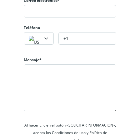
Correo electrónico*
Teléfono
Apartamento en Venta O Cede deuda CAMPO
AZUL, USME (PISO 5)
$135 000 000
Oferta
Mensaje*
3
hab
1
baño
43
m²
Bogotá, usme
Apartamento
VENDE O CEDE DEUDA
Disponible
Oferta
Al hacer clic en el botón «SOLICITAR INFORMACIÓN»,
acepta los Condiciones de uso y Política de