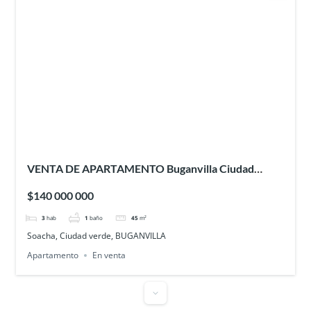
VENTA DE APARTAMENTO Buganvilla Ciudad
Verde – SOACHA
$140 000 000
3
hab
1
baño
45
m²
Soacha, Ciudad verde, BUGANVILLA
Apartamento
En venta