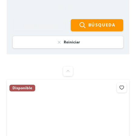
Más filtros
BÚSQUEDA
Guardar búsqueda
APARTAMENTO EN OFERTA – ASTROMELIA 1 –
CIUDAD VERDE
$135 000 000
Reiniciar
3
hab
1
baño
56
m²
Soacha, Ciudad verde, Parque Campestre 8
Apartamento
oferta
Disponible