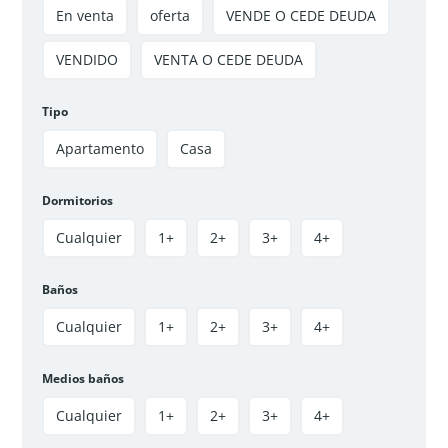
En venta
oferta
VENDE O CEDE DEUDA
VENDIDO
VENTA O CEDE DEUDA
VENTA APARTAMENTO TRIUNFO IV SOACHA
$140 000 000
Tipo
3
hab
2
baños
50
m²
Apartamento
Casa
Soacha, Soacha Centro, El triunfo IV
Apartamento
VENDIDO
Dormitorios
Cualquier
1+
2+
3+
4+
Disponible
Oferta
Baños
Cualquier
1+
2+
3+
4+
Medios baños
Cualquier
1+
2+
3+
4+