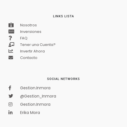
LINKS LISTA
Nosotros
Inversiones
FAQ
Tener una Cuenta?
APARTAMENTO PREMIUM EN VENTA –
Invertir Ahora
CANTABRIA, AV. CALLE 26
$1 050 000 000
Contacto
Oferta
3
hab
2
baños
100
m²
APARTAMENTO PREMIUM EN VENTA – CANTABRIA, AV. CALLE 26
SOCIAL NETWORKS
Apartamento
En venta
Gestion.Inmora
@Gestion_Inmora
Gestion.Inmora
Disponible
Erika Mora