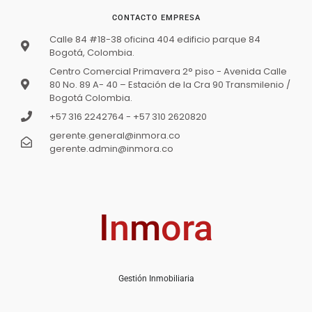
CONTACTO EMPRESA
Calle 84 #18-38 oficina 404 edificio parque 84
Bogotá, Colombia.
Centro Comercial Primavera 2° piso - Avenida Calle
80 No. 89 A- 40 – Estación de la Cra 90 Transmilenio /
Bogotá Colombia.
+57 316 2242764 - +57 310 2620820
VENTA APARTAMENTO MARANTA 3 – Autopista
gerente.general@inmora.co
Norte
gerente.admin@inmora.co
$650 000 000
Oferta
3
hab
2
baños
100
m²
Bogotá, MARANTA 3 – Autopista Norte
I
n
m
ora
Apartamento
En venta
Disponible
Gestión Inmobiliaria