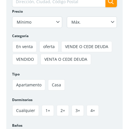
Precio
Mínimo
Máx.
Categoría
En venta
oferta
VENDE O CEDE DEUDA
VENDIDO
VENTA O CEDE DEUDA
APARTAMENTO EN VENTA O CESIÓN DE DEUDA
GRANDEZA 4 – SOACHA
$135 000 000
Tipo
3
hab
2
baños
54
m²
Apartamento
Casa
Soacha, Soacha Centro, La Grandeza IV
Apartamento
VENDIDO
Dormitorios
Cualquier
1+
2+
3+
4+
Disponible
Baños