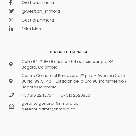
Gestion.Inmora
@Gestion_Inmora
Gestion.Inmora
Disponible
Erika Mora
CONTACTO EMPRESA
Calle 84 #18-38 oficina 404 edificio parque 84
Bogotá, Colombia.
Centro Comercial Primavera 2° piso - Avenida Calle
80 No. 89 A- 40 – Estación de la Cra 90 Transmilenio /
Bogotá Colombia.
+57 316 2242764 - +57 310 2620820
APARTAMENTO PREMIUM EN VENTA –
gerente.general@inmora.co
CANTABRIA, AV. CALLE 26
gerente.admin@inmora.co
$1 050 000 000
Oferta
3
hab
2
baños
100
m²
APARTAMENTO PREMIUM EN VENTA – CANTABRIA, AV. CALLE 26