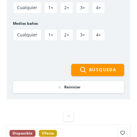
Cualquier
1+
2+
3+
4+
Medios baños
Cualquier
1+
2+
3+
4+
Más filtros
BÚSQUEDA
Guardar búsqueda
Casa en Venta en Américas Occidental – Bogotá
$1 100 000 000
Reiniciar
4
hab
4
baños
255
m²
AMÉRICAS – OCCIDENTAL, BOGOTÁ
Casa
En venta
Disponible
Oferta