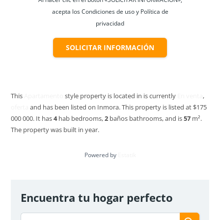
acepta los Condiciones de uso y Política de
privacidad
SOLICITAR INFORMACIÓN
Apartamento en Venta – Altos de Fontibón Club
This
Apartamento
style property is located in is currently
En venta
,
Haus | Bogotá
oferta
and has been listed on Inmora. This property is listed at $175
$125 000 000
Oferta
000 000. It has
4
hab
bedrooms,
2
baños
bathrooms, and is
57
m²
.
2
hab
1
baño
36
m²
The property was built in year.
Bogotá, Fontibón
Apartamento
En venta
Powered by
Estatik
VENDIDO
Encuentra tu hogar perfecto