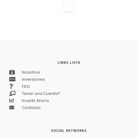
VENDIDO
LINKS LISTA
Nosotros
Inversiones
FAQ
Tener una Cuenta?
Apartamento en Venta – Parque Campestre 15,
Invertir Ahora
Soacha
$138 000 000
Contacto
3
hab
2
baños
48
m²
Soacha, Soacha Centro, Parque Campestre 15, Soacha
SOCIAL NETWORKS
Apartamento
VENDIDO