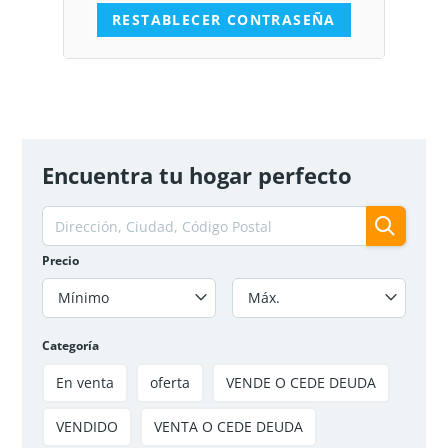
$135 000 000
3
hab
2
baños
54
m²
Soacha, Soacha Centro, La Grandeza IV
Apartamento
VENDIDO
VENDIDO
Encuentra tu hogar perfecto
Precio
Mínimo
Máx.
Categoría
En venta
oferta
VENDE O CEDE DEUDA
VENDIDO
VENTA O CEDE DEUDA
VENTA APARTAMENTO TRIUNFO IV SOACHA