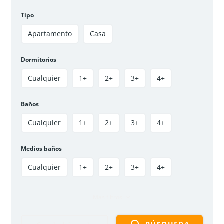
$140 000 000
Tipo
3
hab
2
baños
50
m²
Apartamento
Casa
Soacha, Soacha Centro, El triunfo IV
Apartamento
VENDIDO
Dormitorios
Cualquier
1+
2+
3+
4+
Disponible
Oferta
Baños
Cualquier
1+
2+
3+
4+
Medios baños
Cualquier
1+
2+
3+
4+
Más filtros