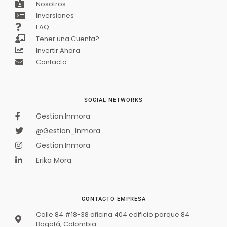
Nosotros
Inversiones
FAQ
Tener una Cuenta?
APARTAMENTO PREMIUM EN VENTA –
Invertir Ahora
CANTABRIA, AV. CALLE 26
$1 050 000 000
Contacto
Oferta
3
hab
2
baños
100
m²
APARTAMENTO PREMIUM EN VENTA – CANTABRIA, AV. CALLE 26
SOCIAL NETWORKS
Apartamento
En venta
Gestion.Inmora
@Gestion_Inmora
Gestion.Inmora
Disponible
Erika Mora
CONTACTO EMPRESA
Calle 84 #18-38 oficina 404 edificio parque 84
Bogotá, Colombia.