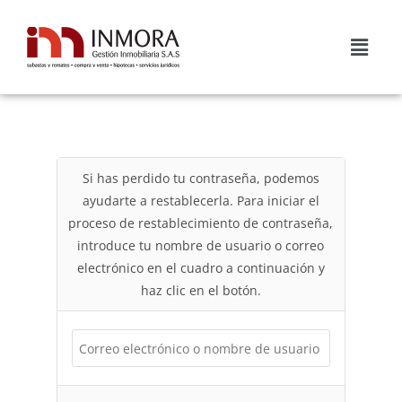
2
hab
1
baño
36
m²
Bogotá, Fontibón
Apartamento
En venta
VENDIDO
Si has perdido tu contraseña, podemos
ayudarte a restablecerla. Para iniciar el
proceso de restablecimiento de contraseña,
introduce tu nombre de usuario o correo
electrónico en el cuadro a continuación y
haz clic en el botón.
APARTAMENTO EN VENTA O CESIÓN DE DEUDA
GRANDEZA 4 – SOACHA