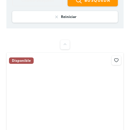
BÚSQUEDA
Guardar búsqueda
APARTAMENTO EN OFERTA – ASTROMELIA 1 –
CIUDAD VERDE
$135 000 000
Reiniciar
3
hab
1
baño
56
m²
Soacha, Ciudad verde, Parque Campestre 8
Apartamento
oferta
Disponible