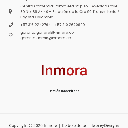
Centro Comercial Primavera 2° piso - Avenida Calle
80 No. 89 A- 40 – Estación de la Cra 90 Transmilenio /
Bogotá Colombia.
+57 316 2242764 - +57 310 2620820
VENTA APARTAMENTO MARANTA 3 – Autopista
gerente.general@inmora.co
Norte
gerente.admin@inmora.co
$650 000 000
Oferta
3
hab
2
baños
100
m²
Bogotá, MARANTA 3 – Autopista Norte
I
n
m
ora
Apartamento
En venta
Disponible
Gestión Inmobiliaria
Copyright © 2026 Inmora | Elaborado por HapreyDesigns