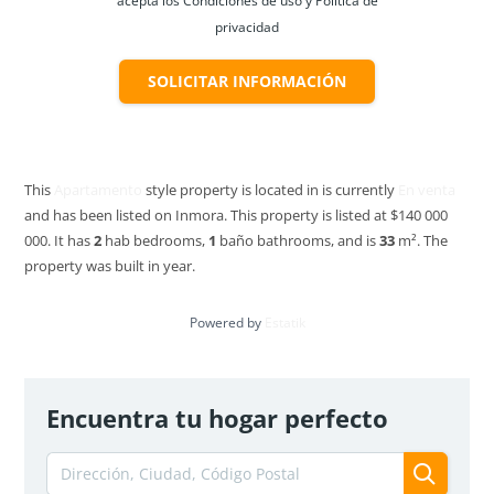
acepta los Condiciones de uso y Política de
privacidad
SOLICITAR INFORMACIÓN
APARTAMENTO EN VENTA O CESIÓN DE DEUDA
This
Apartamento
style property is located in is currently
En venta
GRANDEZA 4 – SOACHA
and has been listed on Inmora. This property is listed at $140 000
$135 000 000
000. It has
2
hab
bedrooms,
1
baño
bathrooms, and is
33
m²
. The
3
hab
2
baños
54
m²
property was built in year.
Soacha, Soacha Centro, La Grandeza IV
Apartamento
VENDIDO
Powered by
Estatik
VENDIDO
Encuentra tu hogar perfecto