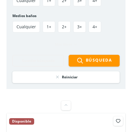
Cualquier
1+
2+
3+
4+
Medios baños
Cualquier
1+
2+
3+
4+
Más filtros
BÚSQUEDA
Guardar búsqueda
APARTAMENTO EN OFERTA – ASTROMELIA 1 –
CIUDAD VERDE
$135 000 000
Reiniciar
3
hab
1
baño
56
m²
Soacha, Ciudad verde, Parque Campestre 8
Apartamento
oferta
Disponible