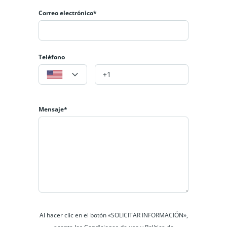
Correo electrónico*
Teléfono
Apartamento en Venta – Altos de Fontibón Club
Haus | Bogotá
$125 000 000
Oferta
Mensaje*
2
hab
1
baño
36
m²
Bogotá, Fontibón
Apartamento
En venta
VENDIDO
Al hacer clic en el botón «SOLICITAR INFORMACIÓN»,