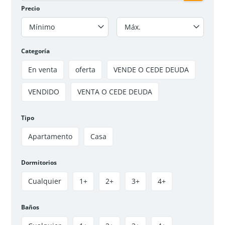
Precio
Mínimo
Máx.
Categoría
En venta
oferta
VENDE O CEDE DEUDA
VENDIDO
VENTA O CEDE DEUDA
VENTA APARTAMENTO TRIUNFO IV SOACHA
$140 000 000
Tipo
3
hab
2
baños
50
m²
Apartamento
Casa
Soacha, Soacha Centro, El triunfo IV
Apartamento
VENDIDO
Dormitorios
Cualquier
1+
2+
3+
4+
Disponible
Oferta
Baños