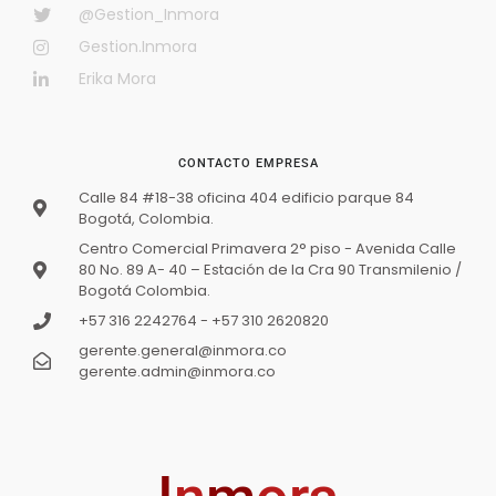
@Gestion_Inmora
Gestion.Inmora
Disponible
Erika Mora
CONTACTO EMPRESA
Calle 84 #18-38 oficina 404 edificio parque 84
Bogotá, Colombia.
Centro Comercial Primavera 2° piso - Avenida Calle
80 No. 89 A- 40 – Estación de la Cra 90 Transmilenio /
Bogotá Colombia.
+57 316 2242764 - +57 310 2620820
VENTA APARTAMENTO MARANTA 3 – Autopista
gerente.general@inmora.co
Norte
gerente.admin@inmora.co
$650 000 000
Oferta
3
hab
2
baños
100
m²
Bogotá, MARANTA 3 – Autopista Norte
Apartamento
En venta