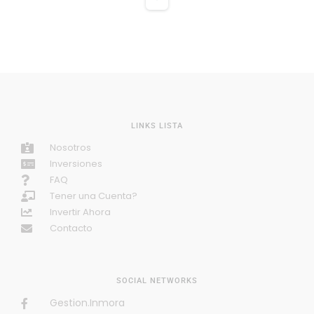
Disponible
LINKS LISTA
Nosotros
Inversiones
FAQ
Tener una Cuenta?
APARTAMENTO PREMIUM EN VENTA –
Invertir Ahora
CANTABRIA, AV. CALLE 26
$1 050 000 000
Contacto
Oferta
3
hab
2
baños
100
m²
APARTAMENTO PREMIUM EN VENTA – CANTABRIA, AV. CALLE 26
SOCIAL NETWORKS
Apartamento
En venta
Gestion.Inmora